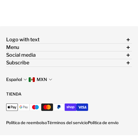
Logo with text
Menu
Términos y condiciones
Social media
Política de privacidad
Síguenos en nuestras redes sociales para enterarte de lo
Subscribe
Política de devolución
nuevo y obtener información
Conoce nuestras promociones
Política de envío
Español
MXN
Correo electrónico
TIENDA
Política de reembolso
Términos del servicio
Política de envío