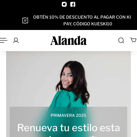
AL CONTENIDO
OBTÉN 10% DE DESCUENTO AL PAGAR CON KUESKI
PAY, CÓDIGO KUESKI10
Slideshow about our brand
PRIMAVERA 2025
Renueva tu estilo esta
REBAJAS
Eleva tu estilo con los