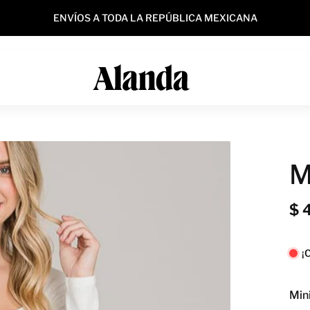
ENVÍOS A TODA LA REPÚBLICA MEXICANA
M
$ 
¡
Min