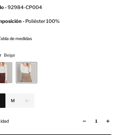
lo -
92984-CP004
posición -
Poliéster 100%
Tabla de medidas
r
Beige
a
M
L
idad