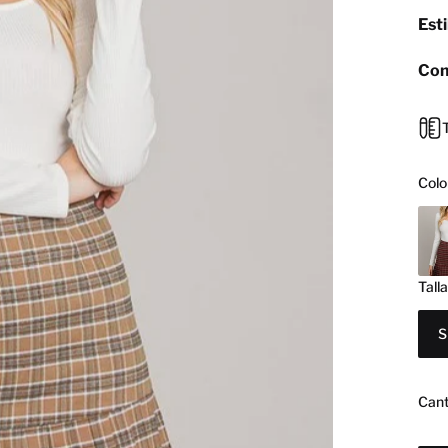
Esti
Com
Colo
Tall
S
Cant