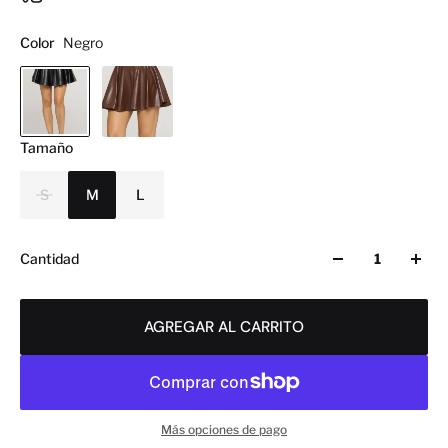
Color
Negro
Tamaño
S
M
L
Cantidad
AGREGAR AL CARRITO
Más opciones de pago