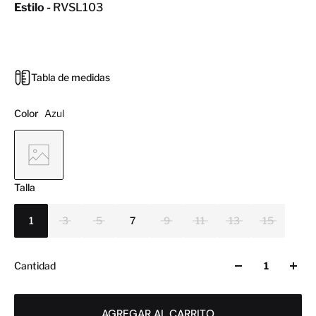
Estilo -
RVSL103
Tabla de medidas
Color
Azul
Talla
1
3
5
7
9
11
13
15
Cantidad
AGREGAR AL CARRITO