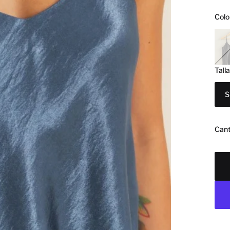
Colo
Tall
S
Cant