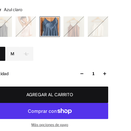
r
Azul claro
a
M
L
idad
AGREGAR AL CARRITO
Más opciones de pago