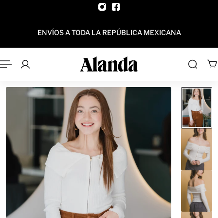
AL CONTENIDO
OBTÉN 10% DE DES
TODA LA REPÚBLICA MEXICANA
PAY,