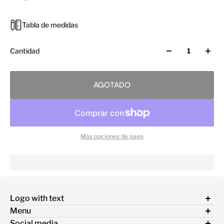
Tabla de medidas
Cantidad
AGOTADO
Más opciones de pago
Logo with text
Menu
Términos y condiciones
Social media